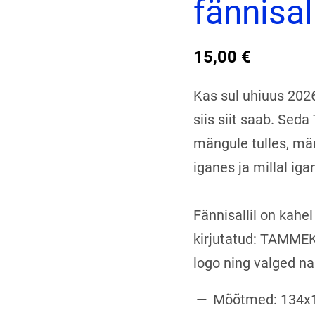
fännisal
15,00 €
Kas sul uhiuus 2026
siis siit saab. Sed
mängule tulles, män
iganes ja millal iga
Fännisallil on kahel
kirjutatud: TAMME
logo ning valged n
Mõõtmed: 134x