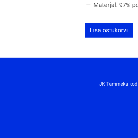
Materjal: 97% po
Lisa ostukorvi
JK Tammeka
kod