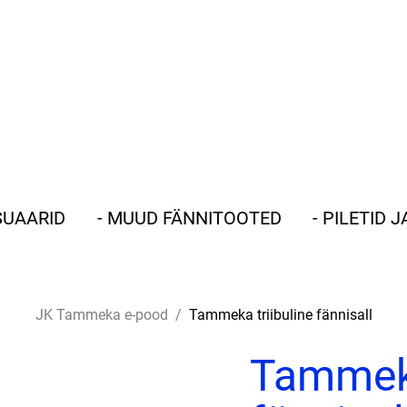
SSUAARID
- MUUD FÄNNITOOTED
- PILETID 
JK Tammeka e-pood
/
Tammeka triibuline fännisall
Tammeka