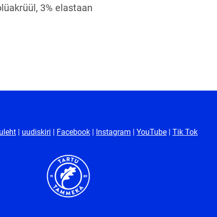
lüakrüül, 3% elastaan
uleht
|
uudiskiri
|
Facebook
|
Instagram
|
YouTube
|
Tik Tok