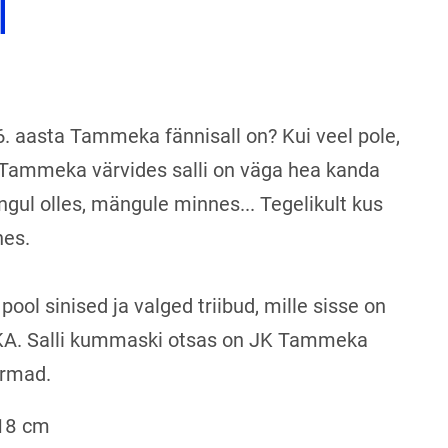
l
. aasta Tammeka fännisall on? Kui veel pole,
a Tammeka värvides salli on väga hea kanda
gul olles, mängule minnes... Tegelikult kus
nes.
 pool sinised ja valged triibud, mille sisse on
KA. Salli kummaski otsas on JK Tammeka
armad.
18 cm