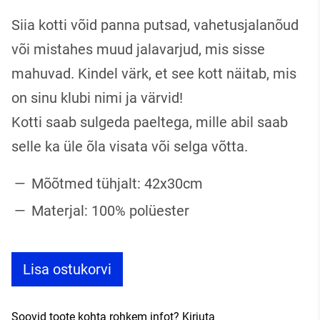
Siia kotti võid panna putsad, vahetusjalanõud
või mistahes muud jalavarjud, mis sisse
mahuvad. Kindel värk, et see kott näitab, mis
on sinu klubi nimi ja värvid!
Kotti saab sulgeda paeltega, mille abil saab
selle ka üle õla visata või selga võtta.
Mõõtmed tühjalt: 42x30cm
Materjal: 100% polüester
Lisa ostukorvi
Soovid toote kohta rohkem infot? Kirjuta