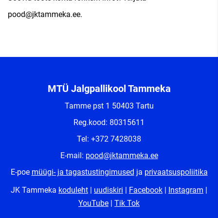
pood@jktammeka.ee.
MTÜ Jalgpallikool Tammeka
Tamme pst 1 50403 Tartu
Reg.kood: 80315611
Tel: +372 7428038
E-mail:
pood@jktammeka.ee
E-poe
müügi- ja tagastustingimused
ja
privaatsuspoliitika
JK Tammeka
koduleht
|
uudiskiri
|
Facebook
|
Instagram
|
YouTube
|
Tik Tok